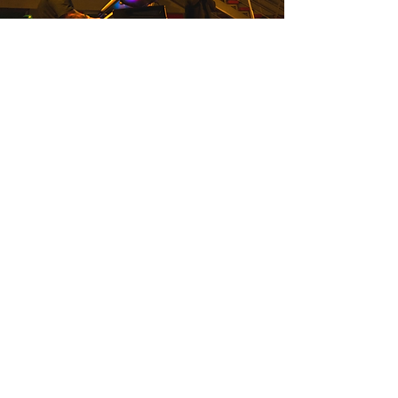
Xibalba Terror
Xibalbá Terror es un festival de cine de
terror y fantasía que se celebra anualmente