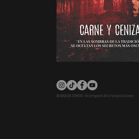
© XIBALBÁ TERROR - Un proyecto de Cronopio Cinema